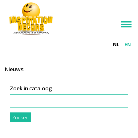
Overslaan
en
naar
Toggl
de
navig
inhoud
gaan
NL
EN
Nieuws
Zoek in cataloog