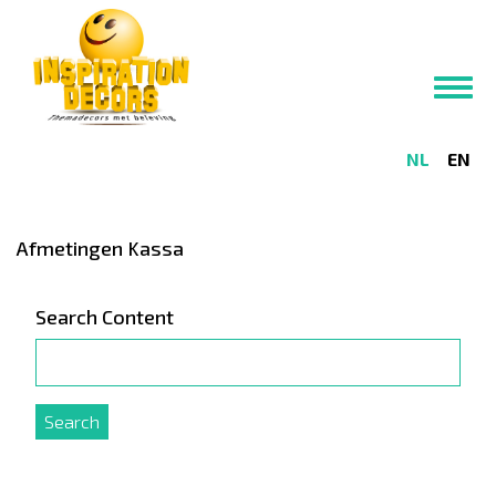
Skip
to
main
Toggl
content
navig
NL
EN
Afmetingen Kassa
Search Content