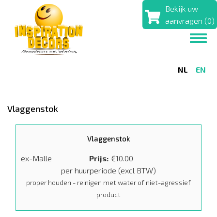
Overslaan
Bekijk uw
en
aanvragen (0)
naar
Toggl
de
navig
inhoud
gaan
NL
EN
Vlaggenstok
Vlaggenstok
ex-Malle
Prijs
€10.00
per huurperiode (excl BTW)
proper houden - reinigen met water of niet-agressief
product